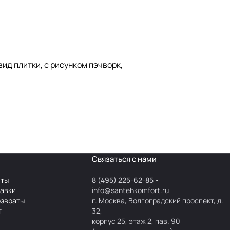
ид плитки, с рисунком пэчворк,
Связаться с нами
аты
8 (495) 225-62-85
тавки
info@santehkomfort.ru
озвраты
г. Москва, Волгоградский проспект, д.
т
32,
корпус 25, этаж 2, пав. 90