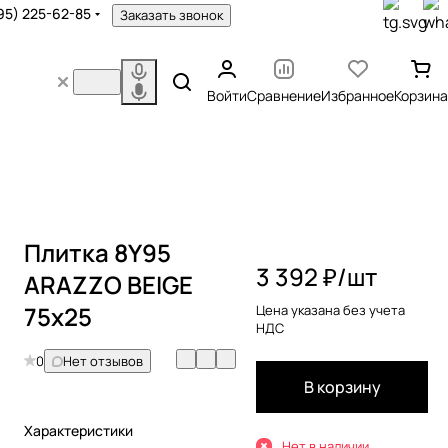
95) 225-62-85
Заказать звонок
Войти
Сравнение
Избранное
Корзина
Плитка 8Y95
3 392 ₽/
шт
ARAZZO BEIGE
75x25
Цена указана без учета
НДС
0
Нет отзывов
В корзину
Характеристики
Нет в наличии