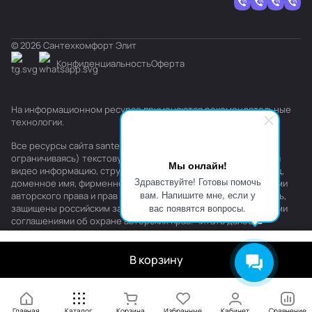
© 2026 Сантехкомфорт Элит
Конфиденциальность
Оферта
На информационном ресурсе применяются
рекомендательные
технологии
.
Все ресурсы сайта santehkomfort.ru, включая (но не
ограничиваясь) текстовую, графическую, фотографическую и
Мы онлайн!
видео информацию, структуру, дизайн и оформление страниц,
Здравствуйте! Готовы помочь
доменное имя, фирменное наименование являются объектами
вам. Напишите мне, если у
авторского права и прав на интеллектуальную собственность,
вас появятся вопросы.
защищены российским законодательством и международными
соглашениями об охране авторских прав.
Читать далее
В корзину
Главная
Каталог
Корзина
Избранные
Кабинет
Сравнение