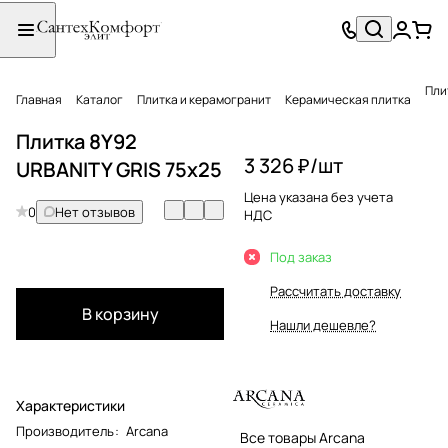
Пли
Главная
Каталог
Плитка и керамогранит
Керамическая плитка
Плитка 8Y92
3 326 ₽/
шт
URBANITY GRIS 75x25
Цена указана без учета
0
Нет отзывов
НДС
Под заказ
Рассчитать доставку
В корзину
Нашли дешевле?
Характеристики
Производитель
:
Arcana
Все товары Arcana