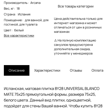
Производитель
:
Arcana
Все товары категории
Вес, кг
:
18
Страна
:
Испания
Цена действительна только для
Помещение
:
для ванной
,
для
интернет-магазина и может
гостиной
,
для туалета
отличаться от цен в розничных
Цвет
:
белый
магазинах
Все характеристики
⚠️ На полную комплектацию
санузлов предусмотрена
дополнительная скидка,
уточняйте у менеджеров
Описание
Характеристики
Отзывы
Оплата
Испанская, матовая плитка 8Y28 UNIVERSAL BLANCO
MATE 75x25 прямоугольной формы, размера 75x25,
белого цвета. Данный вид плитки, одноцветной,
подойдет для стены Вашей ванной. Чтобы купить 8Y28