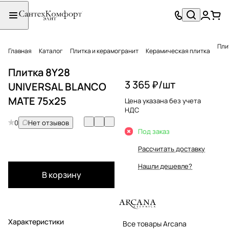
Пли
Главная
Каталог
Плитка и керамогранит
Керамическая плитка
Плитка 8Y28
3 365 ₽/
шт
UNIVERSAL BLANCO
MATE 75x25
Цена указана без учета
НДС
0
Нет отзывов
Под заказ
Рассчитать доставку
Нашли дешевле?
В корзину
Характеристики
Все товары Arcana