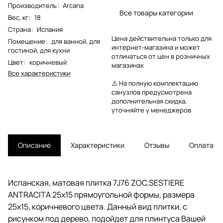
Производитель
:
Arcana
Все товары категории
Вес, кг
:
18
Страна
:
Испания
Цена действительна только для
Помещение
:
для ванной
,
для
интернет-магазина и может
гостиной
,
для кухни
отличаться от цен в розничных
Цвет
:
коричневый
магазинах
Все характеристики
⚠️ На полную комплектацию
санузлов предусмотрена
дополнительная скидка,
уточняйте у менеджеров
Описание
Характеристики
Отзывы
Оплата
Испанская, матовая плитка 7J76 ZOC.SESTIERE
ANTRACITA 25x15 прямоугольной формы, размера
25x15, коричневого цвета. Данный вид плитки, с
рисунком под дерево, подойдет для плинтуса Вашей