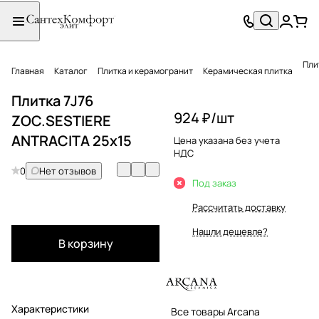
Пли
Главная
Каталог
Плитка и керамогранит
Керамическая плитка
Плитка 7J76
924 ₽/
шт
ZOC.SESTIERE
ANTRACITA 25x15
Цена указана без учета
НДС
0
Нет отзывов
Под заказ
Рассчитать доставку
Нашли дешевле?
В корзину
Характеристики
Все товары Arcana