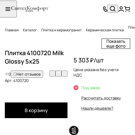
Пли
Главная
Каталог
Плитка и керамогранит
Керамическая плитка
Показать
еще фото
Плитка 4100720 Milk
5 303 ₽/
шт
Glossy 5x25
Цена указана без учета
0
Нет отзывов
НДС
Арт.
4100720
Под заказ
Рассчитать доставку
Нашли дешевле?
В корзину