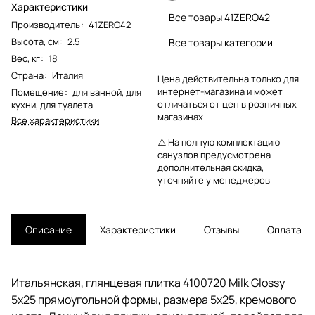
Характеристики
Все товары 41ZERO42
Производитель
:
41ZERO42
Высота, см
:
2.5
Все товары категории
Вес, кг
:
18
Страна
:
Италия
Цена действительна только для
интернет-магазина и может
Помещение
:
для ванной
,
для
отличаться от цен в розничных
кухни
,
для туалета
магазинах
Все характеристики
⚠️ На полную комплектацию
санузлов предусмотрена
дополнительная скидка,
уточняйте у менеджеров
Описание
Характеристики
Отзывы
Оплата
Итальянская, глянцевая плитка 4100720 Milk Glossy
5x25 прямоугольной формы, размера 5x25, кремового