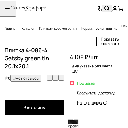
Плит
Главная
Каталог
Плитка и керамогранит
Керамическая плитка
Показать
еще фото
Плитка 4-086-4
4 109 ₽/
шт
Gatsby green tin
20.1x20.1
Цена указана без учета
НДС
0
Нет отзывов
Под заказ
Рассчитать доставку
Нашли дешевле?
В корзину