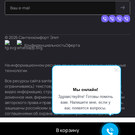
© 2026 Сантехкомфорт Элит
Конфиденциальность
Оферта
На информационном ресурсе применяются
рекомендательные
технологии
.
Все ресурсы сайта santehkomfort.ru, включая (но не
ограничиваясь) текстовую, графическую, фотографическую и
Мы онлайн!
видео информацию, структуру, дизайн и оформление страниц,
Здравствуйте! Готовы помочь
доменное имя, фирменное наименование являются объектами
вам. Напишите мне, если у
авторского права и прав на интеллектуальную собственность,
вас появятся вопросы.
защищены российским законодательством и международными
соглашениями об охране авторских прав.
Читать далее
В корзину