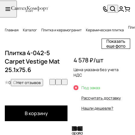
Пли
Главная
Каталог
Плитка и керамогранит
Керамическая плитка
Показать
еще фото
Плитка 4-042-5
4 578 ₽/
шт
Carpet Vestige Mat
25.1x75.6
Цена указана без учета
НДС
0
Нет отзывов
Под заказ
Рассчитать доставку
Нашли дешевле?
В корзину