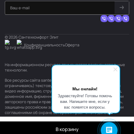
© 2026 Сантехкомфорт Элит
Конфиденциальность
Оферта
На информационном ресурсе применяются
рекомендательные
технологии
.
Все ресурсы сайта santehkomfort.ru, включая (но не
ограничиваясь) текстовую, графическую, фотографическую и
Мы онлайн!
видео информацию, структуру, дизайн и оформление страниц,
Здравствуйте! Готовы помочь
доменное имя, фирменное наименование являются объектами
вам. Напишите мне, если у
авторского права и прав на интеллектуальную собственность,
вас появятся вопросы.
защищены российским законодательством и международными
соглашениями об охране авторских прав.
Читать далее
В корзину