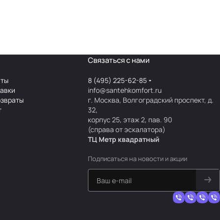
Связаться с нами
аты
8 (495) 225-62-85
тавки
info@santehkomfort.ru
озвраты
г. Москва, Волгоградский проспект, д.
т
32,
корпус 25, этаж 2, пав. 90
(справа от эскалатора)
ТЦ Метр
к
вадратный
Подписаться
на новости и акции