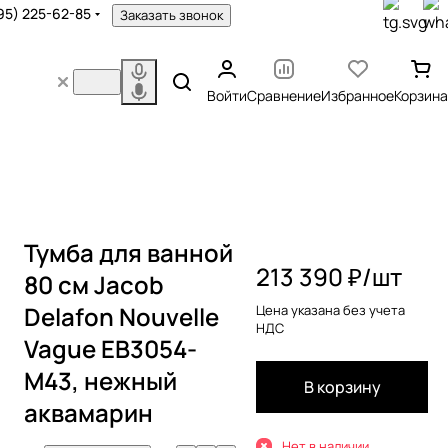
95) 225-62-85
Заказать звонок
Войти
Сравнение
Избранное
Корзина
Тумба для ванной
213 390 ₽/
шт
80 см Jacob
Delafon Nouvelle
Цена указана без учета
НДС
Vague EB3054-
M43, нежный
В корзину
аквамарин
Нет в наличии