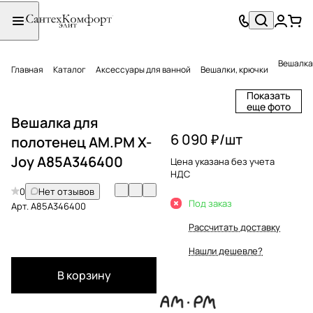
Вешалка
Главная
Каталог
Аксессуары для ванной
Вешалки, крючки
Показать
еще фото
Вешалка для
6 090 ₽/
шт
полотенец AM.PM X-
Joy A85A346400
Цена указана без учета
НДС
0
Нет отзывов
Под заказ
Арт.
A85A346400
Рассчитать доставку
Нашли дешевле?
В корзину