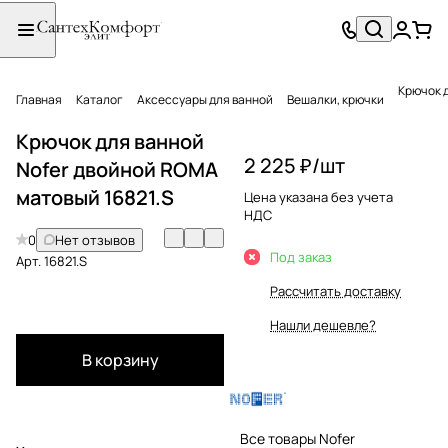
Крючок д
Главная
Каталог
Аксессуары для ванной
Вешалки, крючки
Крючок для ванной
2 225 ₽/
шт
Nofer двойной ROMA
матовый 16821.S
Цена указана без учета
НДС
0
Нет отзывов
Под заказ
Арт.
16821.S
Рассчитать доставку
Нашли дешевле?
В корзину
Все товары Nofer