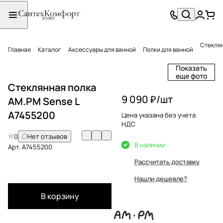
Стеклян
Главная
Каталог
Аксессуары для ванной
Полки для ванной
Показать
еще фото
Стеклянная полка
9 090 ₽/
шт
AM.PM Sense L
A7455200
Цена указана без учета
НДС
0
Нет отзывов
В наличии
Арт.
A7455200
Рассчитать доставку
Нашли дешевле?
В корзину