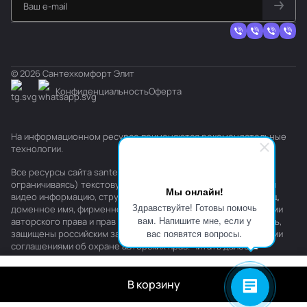
© 2026 Сантехкомфорт Элит
Конфиденциальность
Оферта
На информационном ресурсе применяются
рекомендательные
технологии
.
Все ресурсы сайта santehkomfort.ru, включая (но не
ограничиваясь) текстовую, графическую, фотографическую и
Мы онлайн!
видео информацию, структуру, дизайн и оформление страниц,
Здравствуйте! Готовы помочь
доменное имя, фирменное наименование являются объектами
вам. Напишите мне, если у
авторского права и прав на интеллектуальную собственность,
вас появятся вопросы.
защищены российским законодательством и международными
соглашениями об охране авторских прав.
Читать далее
В корзину