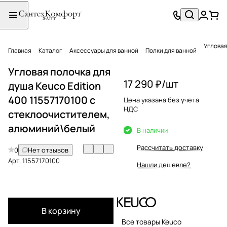
Угловая
Главная
Каталог
Аксессуары для ванной
Полки для ванной
Угловая полочка для
17 290 ₽/
шт
душа Keuco Edition
400 11557170100 с
Цена указана без учета
НДС
стеклоочистителем,
алюминий\белый
В наличии
Рассчитать доставку
0
Нет отзывов
Арт.
11557170100
Нашли дешевле?
В корзину
Все товары Keuco