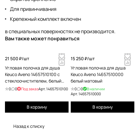
Для привинчивания
Крепежный комплект включен
в специальных поверхностях не производится.
Вам также может понравиться
21 500 ₽/
шт
15 250 ₽/
шт
Угловая полочка для душа
Угловая полочка для душа
Keuco Aveno 14657510100 с
Keuco Aveno 14657510000
стеклоочистителем, белый
белый матовый
матовый
0
0
Под заказ
Арт.
14657510100
0
0
В наличии
Арт.
14657510000
В корзину
В корзину
Назад к списку