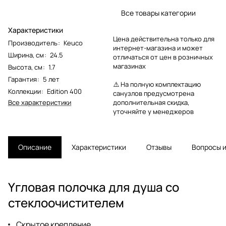
Все товары категории
Характеристики
Цена действительна только для
Производитель
:
Keuco
интернет-магазина и может
Ширина, см
:
24.5
отличаться от цен в розничных
магазинах
Высота, см
:
1.7
Гарантия
:
5 лет
⚠️ На полную комплектацию
Коллекции
:
Edition 400
санузлов предусмотрена
Все характеристики
дополнительная скидка,
уточняйте у менеджеров
Описание
Характеристики
Отзывы
Вопросы и
Yгловая полочка для душа cо
стеклоочистителем
Cкрытое крепление