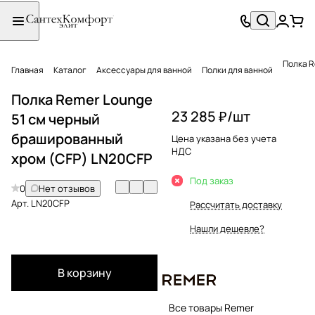
Полка R
Главная
Каталог
Аксессуары для ванной
Полки для ванной
Полка Remer Lounge
23 285 ₽/
шт
51 см черный
брашированный
Цена указана без учета
НДС
хром (CFP) LN20CFP
Под заказ
0
Нет отзывов
Арт.
LN20CFP
Рассчитать доставку
Нашли дешевле?
В корзину
Все товары Remer