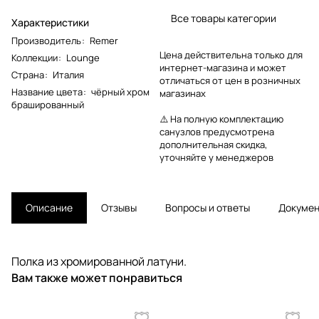
Все товары категории
Характеристики
Производитель
:
Remer
Цена действительна только для
Коллекции
:
Lounge
интернет-магазина и может
Страна
:
Италия
отличаться от цен в розничных
Название цвета
:
чёрный хром
магазинах
брашированный
⚠️ На полную комплектацию
санузлов предусмотрена
дополнительная скидка,
уточняйте у менеджеров
Описание
Отзывы
Вопросы и ответы
Докуме
Полка из хромированной латуни.
Вам также может понравиться