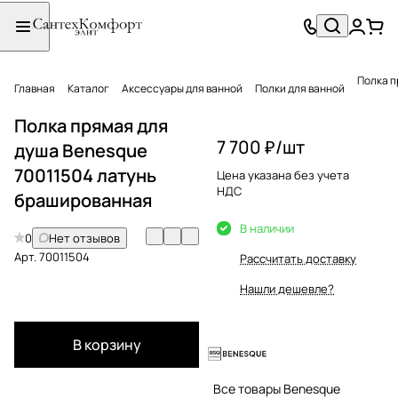
Главная
Каталог
Аксессуары для ванной
Полки для ванной
Полка прямая для
7 700 ₽/
шт
душа Benesque
70011504 латунь
Цена указана без учета
НДС
брашированная
В наличии
0
Нет отзывов
Арт.
70011504
Рассчитать доставку
Нашли дешевле?
В корзину
Все товары Benesque