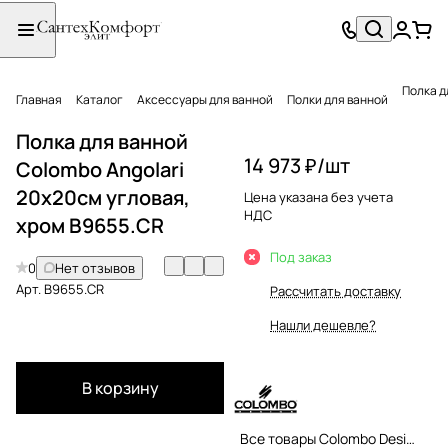
Полка д
Главная
Каталог
Аксессуары для ванной
Полки для ванной
Полка для ванной
14 973 ₽/
шт
Colombo Angolari
20х20см угловая,
Цена указана без учета
НДС
хром B9655.CR
Под заказ
0
Нет отзывов
Арт.
B9655.CR
Рассчитать доставку
Нашли дешевле?
В корзину
Все товары Colombo Design