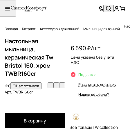
Нас
Главная
Каталог
Аксессуары для ванной
Мыльницы для ванной
Настольная
6 590 ₽/
шт
мыльница,
керамическая Tw
Цена указана без учета
НДС
Bristol 160, хром
TWBR160cr
Под заказ
Рассчитать доставку
0
Нет отзывов
Арт.
TWBR160cr
Нашли дешевле?
В корзину
Все товары TW collection