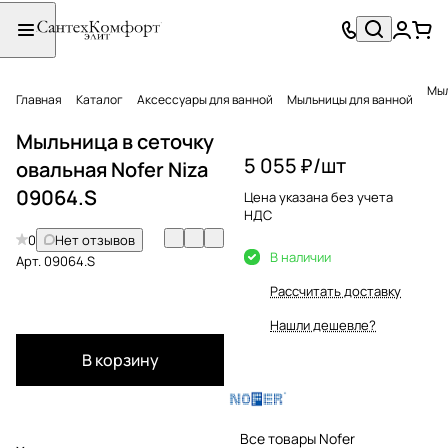
Мыл
Главная
Каталог
Аксессуары для ванной
Мыльницы для ванной
Мыльница в сеточку
5 055 ₽/
шт
овальная Nofer Niza
09064.S
Цена указана без учета
НДС
0
Нет отзывов
В наличии
Арт.
09064.S
Рассчитать доставку
Нашли дешевле?
В корзину
Все товары Nofer