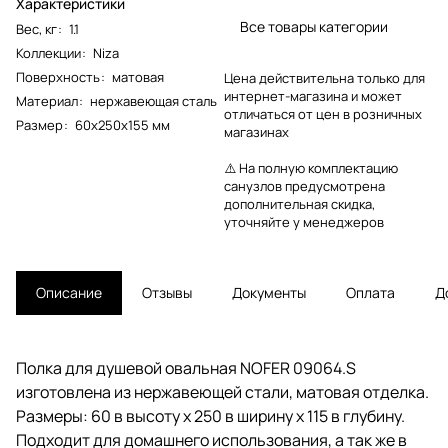
Характеристики
Все товары категории
Вес, кг
:
1.1
Коллекции
:
Niza
Поверхность
:
матовая
Цена действительна только для
интернет-магазина и может
Материал
:
нержавеющая сталь
отличаться от цен в розничных
Размер
:
60х250х155 мм
магазинах
⚠️ На полную комплектацию
санузлов предусмотрена
дополнительная скидка,
уточняйте у менеджеров
Описание
Отзывы
Документы
Оплата
Д
Полка для душевой овальная NOFER 09064.S
изготовлена из нержавеющей стали, матовая отделка.
Размеры: 60 в высоту x 250 в ширину x 115 в глубину.
Подходит для домашнего использования, а так же в