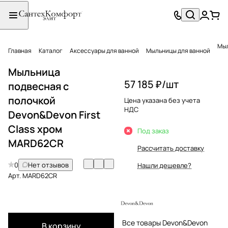
Мыл
Главная
Каталог
Аксессуары для ванной
Мыльницы для ванной
Мыльница
57 185 ₽/
шт
подвесная с
полочкой
Цена указана без учета
НДС
Devon&Devon First
Class хром
Под заказ
MARD62CR
Рассчитать доставку
0
Нет отзывов
Нашли дешевле?
Арт.
MARD62CR
Все товары Devon&Devon
В корзину