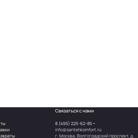
Связаться с нами
аты
8 (495) 225-62-85
тавки
info@santehkomfort.ru
озвраты
г. Москва, Волгоградский проспект, д.