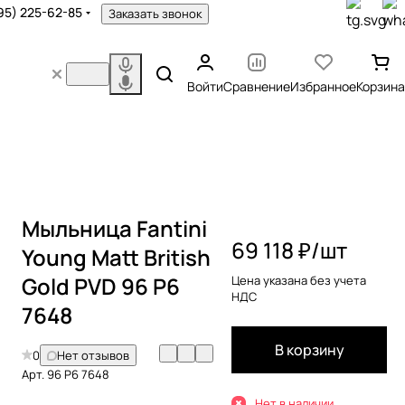
95) 225-62-85
Заказать звонок
Войти
Сравнение
Избранное
Корзина
Мыльница Fantini
69 118 ₽/
шт
Young Matt British
Gold PVD 96 P6
Цена указана без учета
НДС
7648
В корзину
0
Нет отзывов
Арт.
96 P6 7648
Нет в наличии