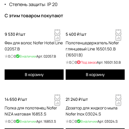
Степень защиты: IP 20
С этим товаром покупают
9 530 ₽/
шт
5 400 ₽/
шт
Фен для волос Nofer Hotel Line
Полотенцедержатель Nofer
02057.В
глянцевый Line 16501.50.B
(16501.B)
0
0
В наличии
Арт.
02057.B
0
0
Под заказ
Арт.
16501.50.B
В корзину
В корзину
14 650 ₽/
шт
21 240 ₽/
шт
Полка для полотенец Nofer
Дозатор для жидкого мыла
NIZA матовая 16853.S
Nofer Inox 03024.S
0
0
В наличии
Арт.
16853.S
0
0
В наличии
Арт.
03024.S