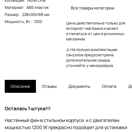
Коллекции
:
Hotel Line
Материал
:
ABS пластик
Все товары категории
Размер
:
228х93х168 мм
Мощность, Вт
:
1200
Цена действительна только для
интернет-магазина и может
отличаться от цен в розничных
магазинах
⚠️ На полную комплектацию
санузлов предусмотрена
дополнительная скидка,
уточняйте у менеджеров
Описание
Отзывы
Документы
Оплата
Д
Осталась 1 штука!!!
Настенный фен
в стильном корпусе и с двигателем
мощностью 1200 W прекрасно подойдет для установки