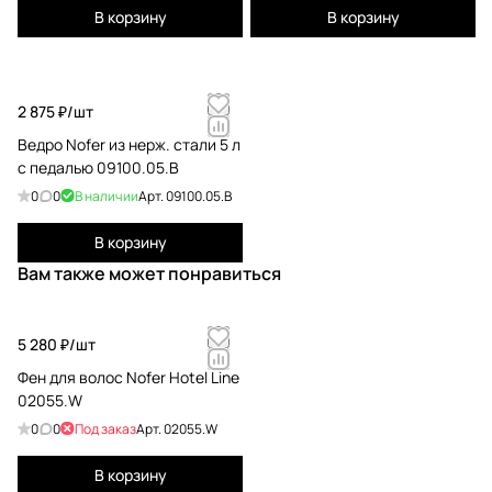
В корзину
В корзину
2 875 ₽/
шт
Ведро Nofer из нерж. стали 5 л
с педалью 09100.05.B
0
0
В наличии
Арт.
09100.05.B
В корзину
Вам также может понравиться
5 280 ₽/
шт
Фен для волос Nofer Hotel Line
02055.W
0
0
Под заказ
Арт.
02055.W
В корзину