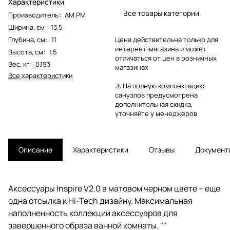
Характеристики
Все товары категории
Производитель
:
AM.PM
Ширина, см
:
13.5
Глубина, см
:
11
Цена действительна только для
интернет-магазина и может
Высота, см
:
1.5
отличаться от цен в розничных
Вес, кг
:
0.193
магазинах
Все характеристики
⚠️ На полную комплектацию
санузлов предусмотрена
дополнительная скидка,
уточняйте у менеджеров
Описание
Характеристики
Отзывы
Документ
Аксессуары Inspire V2.0 в матовом черном цвете – еще
одна отсылка к Hi-Tech дизайну. Максимальная
наполненность коллекции аксессуаров для
завершенного образа ванной комнаты. ""