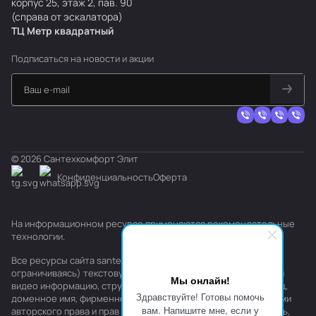
корпус 25, этаж 2, пав. 90
(справа от эскалатора)
ТЦ Метр
к
вадратный
Подписаться
на новости и акции
© 2026 Сантехкомфорт Элит
Конфиденциальность
Оферта
На информационном ресурсе применяются
рекомендательные
технологии
.
Все ресурсы сайта santehkomfort.ru, включая (но не
ограничиваясь) текстовую, графическую, фотографическую и
Мы онлайн!
видео информацию, структуру, дизайн и оформление страниц,
Здравствуйте! Готовы помочь
доменное имя, фирменное наименование являются объектами
вам. Напишите мне, если у
авторского права и прав на интеллектуальную собственность,