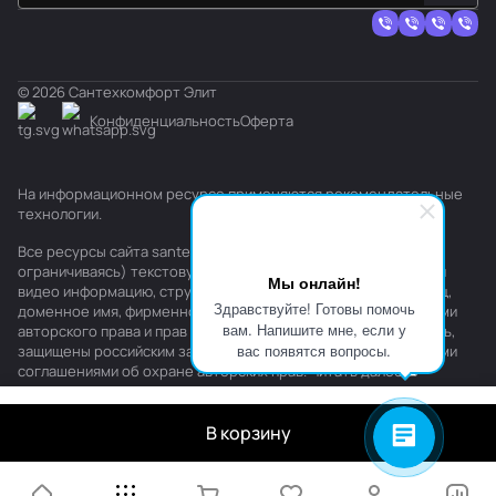
© 2026 Сантехкомфорт Элит
Конфиденциальность
Оферта
На информационном ресурсе применяются
рекомендательные
технологии
.
Все ресурсы сайта santehkomfort.ru, включая (но не
ограничиваясь) текстовую, графическую, фотографическую и
Мы онлайн!
видео информацию, структуру, дизайн и оформление страниц,
Здравствуйте! Готовы помочь
доменное имя, фирменное наименование являются объектами
вам. Напишите мне, если у
авторского права и прав на интеллектуальную собственность,
вас появятся вопросы.
защищены российским законодательством и международными
соглашениями об охране авторских прав.
Читать далее
В корзину