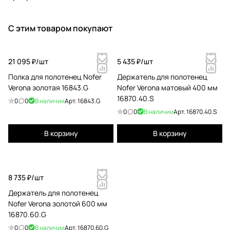
С этим товаром покупают
21 095 ₽/
шт
5 435 ₽/
шт
Полка для полотенец Nofer
Держатель для полотенец
Verona золотая 16843.G
Nofer Verona матовый 400 мм
16870.40.S
0
0
В наличии
Арт.
16843.G
0
0
В наличии
Арт.
16870.40.S
В корзину
В корзину
8 735 ₽/
шт
Держатель для полотенец
Nofer Verona золотой 600 мм
16870.60.G
0
0
В наличии
Арт.
16870.60.G