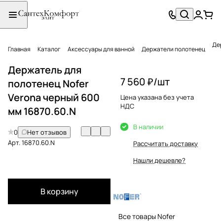
Де
Главная
Каталог
Аксессуары для ванной
Держатели полотенец
Держатель для
7 560 ₽/
шт
полотенец Nofer
Verona черный 600
Цена указана без учета
НДС
мм 16870.60.N
В наличии
0
Нет отзывов
Арт.
16870.60.N
Рассчитать доставку
Нашли дешевле?
В корзину
Все товары Nofer