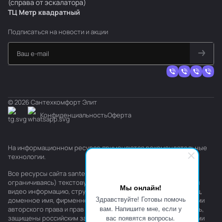
(справа от эскалатора)
ТЦ Метр
к
вадратный
Подписаться
на новости и акции
© 2026 Сантехкомфорт Элит
Конфиденциальность
Оферта
На информационном ресурсе применяются
рекомендательные
технологии
.
Все ресурсы сайта santehkomfort.ru, включая (но не
ограничиваясь) текстовую, графическую, фотографическую и
Мы онлайн!
видео информацию, структуру, дизайн и оформление страниц,
Здравствуйте! Готовы помочь
доменное имя, фирменное наименование являются объектами
вам. Напишите мне, если у
авторского права и прав на интеллектуальную собственность,
вас появятся вопросы.
защищены российским законодательством и международными