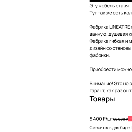
Эту мебель ставят 
Тут так же есть ко
Фабрика LINEATRE
ванную, душевая ка
Фабрика гибкая и 
дизайн со стеновы
фабрики.
Приобрести можно 
Внимание! Это не 
гарант, как раз он
Товары
5 400 ₽/
шт
60 000 ₽
Смеситель для биде L