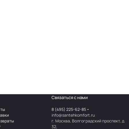
Связаться с нами
аты
8 (495) 225-62-85
тавки
info@santehkomfort.ru
озвраты
г. Москва, Волгоградский проспект, д.
т
32,