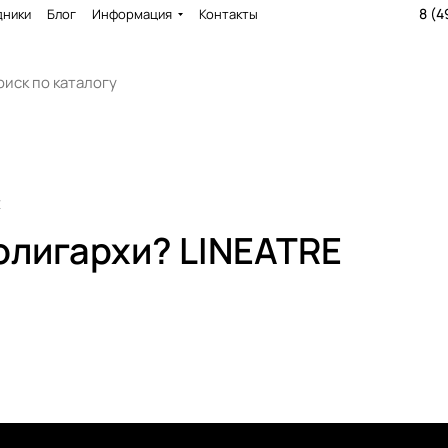
8 (4
дники
Блог
Информация
Контакты
E
олигархи? LINEATRE