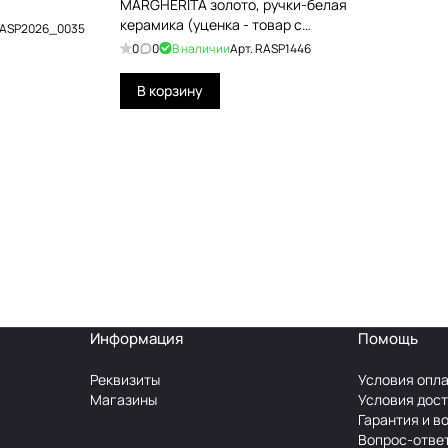
MARGHERITA золото, ручки-белая
керамика (уценка - товар с
ASP2026_0035
экспозиции)
0
0
В наличии
Арт.
RASP1446
В корзину
Информация
Помощь
Реквизиты
Условия опл
Магазины
Условия дос
Гарантия и в
Вопрос-отве