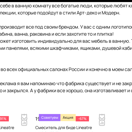
себе в ванную комнату все богатые люди, которые любят кл
ллекции, которые подойдут в стили Арт-деко и Модерн.
производит все под своим брендом. У вас с одним логотипом
бина, ванна, раковина и если захотите то и плитка!
может изготовить индивидуально для вас мебель в ванную
ми панелями, всякими шкафчиками, ящиками, душевой каби
во всех официальных салонах России и конечно в моем
са
реклама я вам напоминаю что фабрика существует и не зак
 то и закрылся. А у фабрики все хорошо, она изготавливает и
Советуем
Акция
19 800 ₽/
шт
-91%
-67%
60 000 ₽
ineatre
Смеситель для биде Lineatre