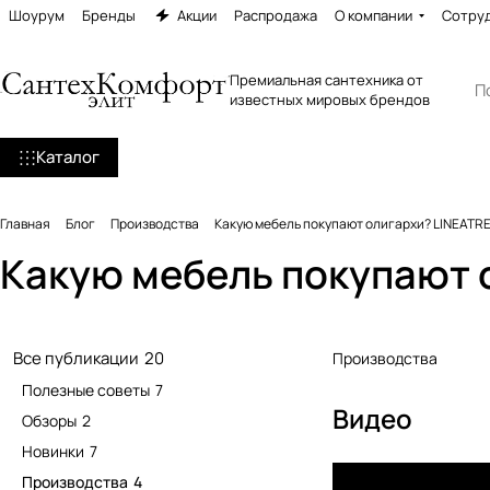
Шоурум
Бренды
Акции
Распродажа
О компании
Сотру
Премиальная сантехника от
известных мировых брендов
Каталог
Главная
Блог
Производства
Какую мебель покупают олигархи? LINEATR
Какую мебель покупают 
Все публикации
20
Производства
Полезные советы
7
Видео
Обзоры
2
Новинки
7
Производства
4